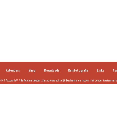
Kalenders
Shop
Downloads
Reisfotografie
Links
Co
MS Fotografie® Alle foto's en teksten zijn auteursrechtelijk beschermd en mogen niet zonder toestemmin