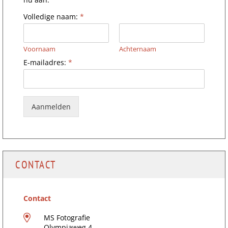
Volledige naam:
*
Voornaam
Achternaam
n
E-mailadres:
*
a
a
m
:
*
Aanmelden
E
-
m
a
i
l
CONTACT
a
d
r
e
Contact
s
:
MS Fotografie
Olympiaweg 4