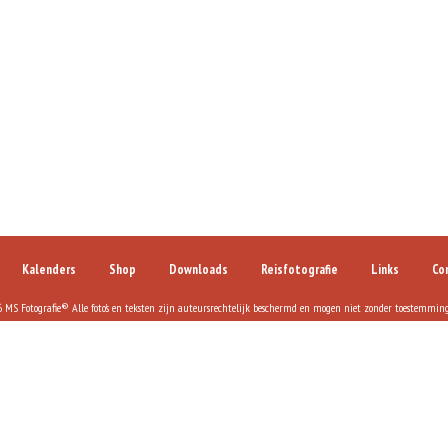
Kalenders
Shop
Downloads
Reisfotografie
Links
Co
MS Fotografie® Alle foto's en teksten zijn auteursrechtelijk beschermd en mogen niet zonder toestemmin