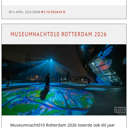
OP
6 APRIL 2026
DOOR
MS FOTOGRAFIE
MUSEUMNACHT010 ROTTERDAM 2026
Museumnacht010 Rotterdam 2026 toverde ook dit jaar