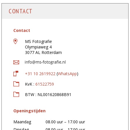
e
s
CONTACT
:
*
Contact
MS Fotografie
Olympiaweg 4
3077 AL Rotterdam
+31 10 2619922
(
WhatsApp
)
KvK :
61522759
BTW : NL001620868B91
Openingstijden
Maandag
08.00 uur – 17.00 uur
Dinsdag
08.00 uur – 17.00 uur