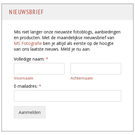
NIEUWSBRIEF
Mis niet langer onze nieuwste fotoblogs, aanbiedingen
en producten. Met de maandelijkse nieuwsbrief van
MS Fotografie
ben je altijd als eerste op de hoogte
van ons laatste nieuws. Meld je nu aan.
Volledige naam:
*
Voornaam
Achternaam
*
E-mailadres:
*
E
-
m
a
i
Aanmelden
l
a
d
r