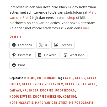
Deze
Deze
Interesse in één van deze drie Black Friday Rotterdam
optie
optie
acties met schitterende foto’s van stadsfotograaf
Marc
kan
kan
van der Stelt
? Kijk dan eens in onze
shop
of klik
gekozen
gekozen
hierboven op één van de acties. Voor onze Rotterdam
worden
worden
Kalender met mooie stadsfoto’s kijk dan eens
hier
.
op
op
de
de
Deel dit
productpagina
productpagi
Facebook
X
Threads
Pinterest
LinkedIn
WhatsApp
Print
Geplaatst in
BLOG
,
ROTTERDAM
, Tags
ACTIE
,
ACTIES
,
BLACK
FRIDAY
,
BLACK FRIDAY ROTTERDAM
,
BLACK FRIDAY WEEK
,
CANVAS
,
KALENDER
,
KOOPJES
,
KOOPJESDAG
,
KOOPJESWEEK
,
KOOPJESWEEKEND
,
KORTING
,
KORTINGSACTIE
,
MARC VAN DER STELT
,
MS FOTOGRAFIE
,