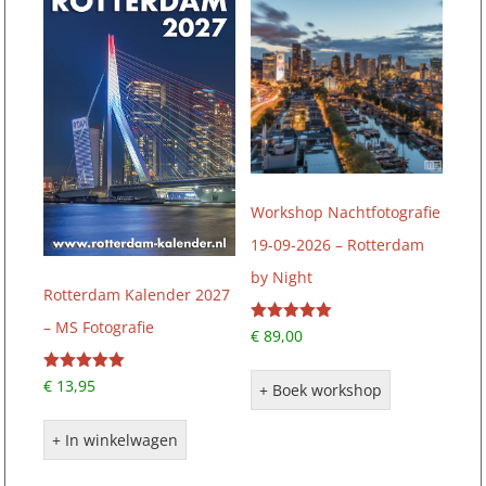
Workshop Nachtfotografie
19-09-2026 – Rotterdam
by Night
Rotterdam Kalender 2027
– MS Fotografie
Gewaardeerd
€
89,00
5.00
uit 5
Gewaardeerd
€
13,95
+ Boek workshop
5.00
uit 5
+ In winkelwagen