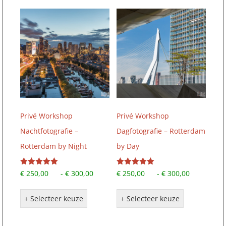
Privé Workshop
Privé Workshop
Nachtfotografie –
Dagfotografie – Rotterdam
Rotterdam by Night
by Day
Gewaardeerd
Prijsklasse:
Gewaardeerd
Prijskla
€
250,00
-
€
300,00
€
250,00
-
€
300,00
5.00
5.00
Dit
€ 250,00
Dit
€ 250,0
uit 5
uit 5
product
tot
product
tot
+ Selecteer keuze
+ Selecteer keuze
heeft
€ 300,00
heeft
€ 300,0
meerdere
meerdere
variaties.
variaties.