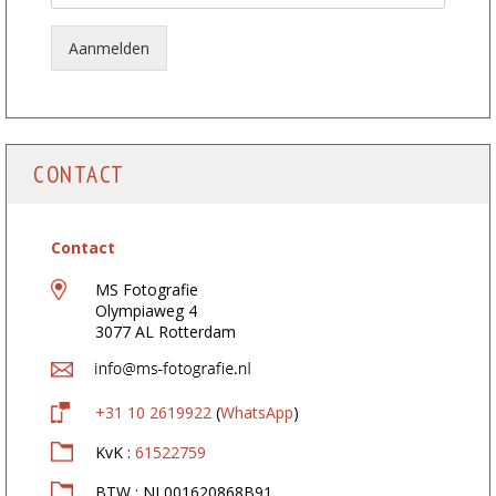
m
:
n
Aanmelden
a
a
m
:
*
CONTACT
Contact
MS Fotografie
Olympiaweg 4
3077 AL Rotterdam
+31 10 2619922
(
WhatsApp
)
KvK :
61522759
BTW : NL001620868B91