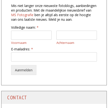
Mis niet langer onze nieuwste fotoblogs, aanbiedingen
en producten. Met de maandelijkse nieuwsbrief van
MS Fotografie
ben je altijd als eerste op de hoogte
van ons laatste nieuws. Meld je nu aan.
Volledige naam:
*
Voornaam
Achternaam
*
E-mailadres:
*
V
o
l
l
e
Aanmelden
d
i
g
e
E
-
CONTACT
m
a