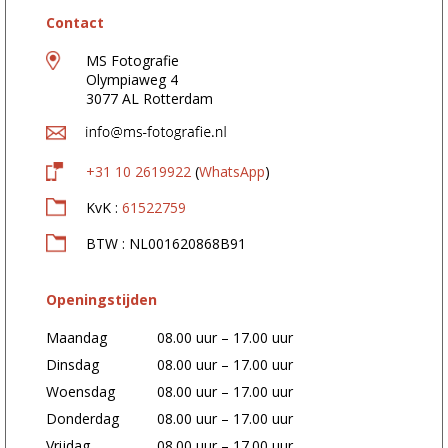
i
l
Contact
a
d
MS Fotografie
r
Olympiaweg 4
e
3077 AL Rotterdam
s
:
+31 10 2619922
(
WhatsApp
)
KvK :
61522759
BTW : NL001620868B91
Openingstijden
Maandag
08.00 uur – 17.00 uur
Dinsdag
08.00 uur – 17.00 uur
Woensdag
08.00 uur – 17.00 uur
Donderdag
08.00 uur – 17.00 uur
Vrijdag
08.00 uur – 17.00 uur