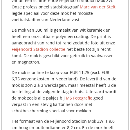
vanuit een schitterende Feijenoord Stadion Mok ZW.
Onze professioneel stadsfotograaf
Marc van der Stelt
legde speciaal voor deze mok het mooiste
voetbalstadion van Nederland vast.
De mok van 330 ml is gemaakt van wit keramiek en
heeft een onzichtbare polymeercoating. De print is
aangebracht van rand tot rand zodat de foto uit onze
Feijenoord Stadion collectie
het beste tot zijn recht
komt. De mok is geschikt voor gebruik in vaatwasser
en magnetron.
De mok is online te koop voor EUR 11,75 (excl. EUR
6,75 verzendkosten in Nederland). De levertijd van de
mok is zo’n 2 á 3 werkdagen, maar meestal heeft u de
bestelling al de volgende dag in huis. Uiteraard wordt
de mok zoals alle pakjes bij
MS Fotografie
goed
verpakt in een stevig kartonnen doos met
schokbescherming speciaal voor mokken.
Het formaat van de Feijenoord Stadion Mok ZW is 9,6
cm hoog en buitendiameter 8,2 cm. En de mok heeft