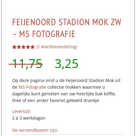
FEIJENOORD STADION MOK ZW
– MS FOTOGRAFIE
(
1
klantbeoordeling)
Gewaardeerd
1
Oorspronkelijk
Huidige
11,75
3,25
5.00
op 5
gebaseerd
op
klant
waardering
prijs
prijs
Op deze pagina vind u de Feijenoord Stadion Mok uit
de
MS Fotografie
collectie mokken waarmee u
dagelijks kunt genieten van uw heerlijke bak koffie,
was:
is:
thee of een ander favoriet gekoeld drankje.
Levertijd:
11,75.
3,25.
2 á 3 werkdagen
De verzendkosten zijn: