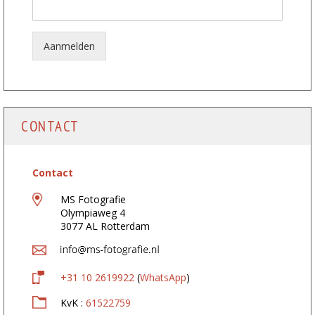
-
m
a
i
Aanmelden
l
a
d
r
e
s
CONTACT
:
V
o
l
Contact
l
e
MS Fotografie
d
Olympiaweg 4
i
3077 AL Rotterdam
g
e
+31 10 2619922
(
WhatsApp
)
KvK :
61522759