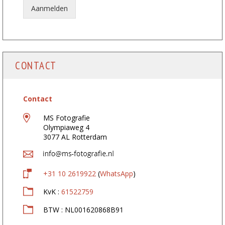
:
Aanmelden
*
CONTACT
Contact
MS Fotografie
Olympiaweg 4
3077 AL Rotterdam
+31 10 2619922
(
WhatsApp
)
KvK :
61522759
BTW : NL001620868B91